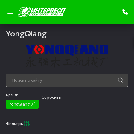
YongQiang
Бренд:
Cбросить
YongQiang
Фильтры