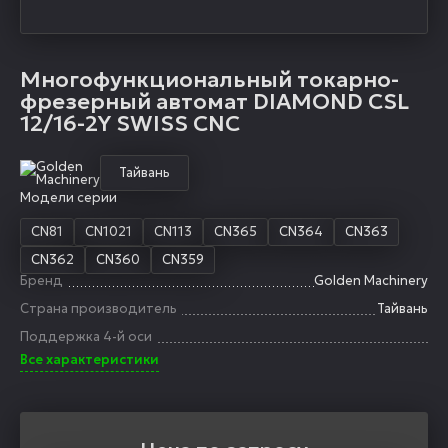
Многофункциональный токарно-
фрезерный автомат DIAMOND CSL
12/16-2Y SWISS CNC
Тайвань
Модели серии
CN81
CN1021
CN113
CN365
CN364
CN363
CN362
CN360
CN359
Бренд
Golden Machinery
Страна производитель
Тайвань
Поддержка 4-й оси
Все характеристики