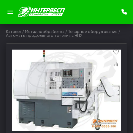
Каталог
/
Металлообработка
/
Токарное оборудование
/
Автоматы продольного точения с ЧПУ