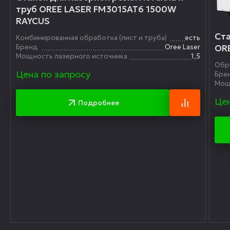
труб OREE LASER FM3015AT6 1500W
RAYCUS
Ста
Комбинированная обработка (лист и труба)
есть
Бренд
Oree Laser
OR
Мощность лазерного источника
1,5
Обр
Цена по запросу
Бре
Мощ
Цен
Подробнее