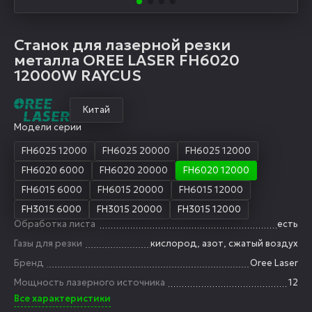
Станок для лазерной резки
металла OREE LASER FH6020
12000W RAYCUS
Китай
Модели серии
FH6025 12000
FH6025 20000
FH6025 12000
FH6020 6000
FH6020 20000
FH6020 12000
FH6015 6000
FH6015 20000
FH6015 12000
FH3015 6000
FH3015 20000
FH3015 12000
Обработка листа
есть
Газы для резки
кислород, азот, сжатый воздух
Бренд
Oree Laser
Мощность лазерного источника
12
Все характеристики