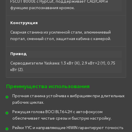
FSCUT 8000E с HypCut, поддерживает CAD/CAM и
функцию распознавания кромок.
Конструкция
Сварная станина из усиленной стали, алюминиевый
портал, сменный стол, защитная кабина с камерой.
Привод
Серводвигатели Yaskawa: 1.3 кВт (X), 2.9 кВт×2 (Y), 0.75
кВт (Z).
Преимущества использования
Прочная станина устойчива к вибрациям при длительных
рабочих циклах.
Режущая голова BOCI BLT642H с автофокусом
обеспечивает чистые срезы и быструю настройку.
Рейки YYC и направляющие HIWIN гарантируют точность