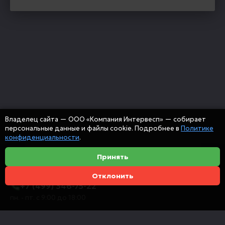
Владелец сайта — ООО «Компания Интервесп» — собирает
персональные данные и файлы cookie. Подробнее в
Политике
конфиденциальности
.
Принять
Отклонить
+7 (499) 346-75-22
пн. - пт. с 9:00 до 18:00
info@intervespco.ru