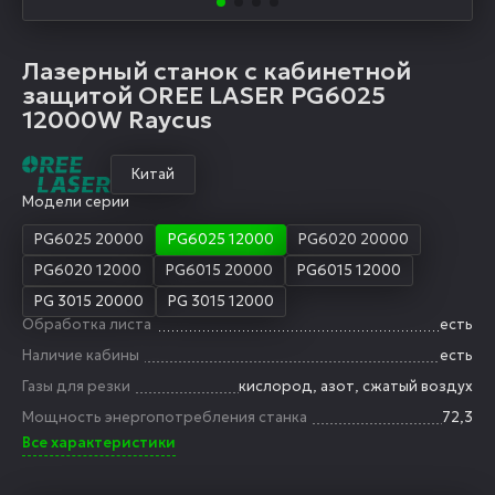
Лазерный станок с кабинетной
защитой OREE LASER PG6025
12000W Raycus
Китай
Модели серии
PG6025 20000
PG6025 12000
PG6020 20000
PG6020 12000
PG6015 20000
PG6015 12000
PG 3015 20000
PG 3015 12000
Обработка листа
есть
Наличие кабины
есть
Газы для резки
кислород, азот, сжатый воздух
Мощность энергопотребления станка
72,3
Все характеристики