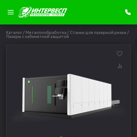
Каталог
/
Металлообработка
/
Станки для лазерной резки
/
Лазеры с кабинетной защитой