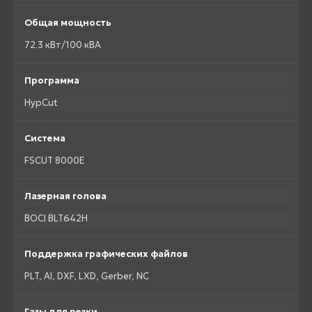
Общая мощность
72.3 кВт/100 кВА
Программа
HypCut
Система
FSCUT 8000E
Лазерная голова
BOCI BLT642H
Поддержка графических файлов
PLT, AI, DXF, LXD, Gerber, NC
Газы для резки