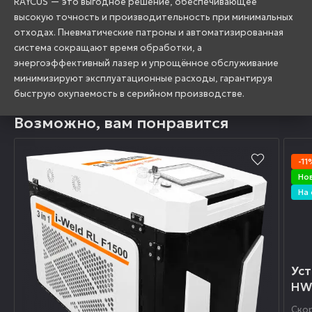
RAYCUS — это выгодное решение, обеспечивающее
высокую точность и производительность при минимальных
отходах. Пневматические патроны и автоматизированная
система сокращают время обработки, а
энергоэффективный лазер и упрощённое обслуживание
минимизируют эксплуатационные расходы, гарантируя
быструю окупаемость в серийном производстве.
Возможно, вам понравится
-1
Но
На
Уст
HW
Ско