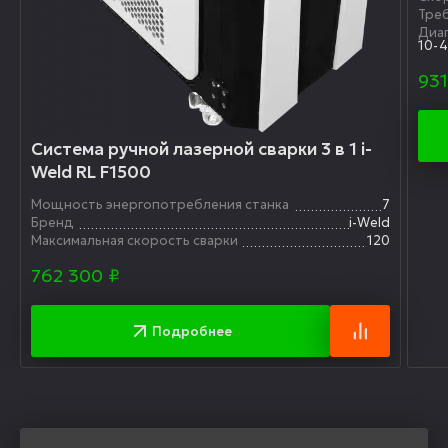
Треб
Диа
10-
931
Система ручной лазерной сварки 3 в 1 i-
Weld RL F1500
Мощность энергопотребления станка
7
Бренд
i-Weld
Максимальная скорость сварки
120
762 300
₽
Подробнее