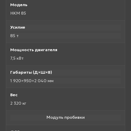
Модель
HKM 85
Усилие
85 т
Мощность двигателя
7,5 кВт
Габариты (Д×Ш×В)
1 920×950×2 040 мм
Вес
2 320 кг
Модуль пробивки