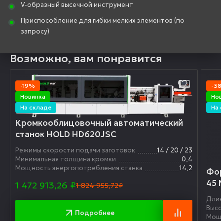
V-образный высечной инструмент
Приспособление для гибки мелких элементов (по
запросу)
Возможно, вам понравится
-19%
-3
Новинка
Но
На складе
На
Кромкооблицовочный автоматический
станок HOLD HD620JSC
Режимы скорости подачи заготовок
14 / 20 / 23
Минимальная толщина кромки
0,4
Мощность энергопотребления станка
14,2
Фо
45 
1 472 913,26
₽
1 824 955,72₽
Дли
Выс
Подробнее
Мощ