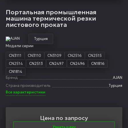
Портальная промышленная
машина термической резки
листового проката
Турция
Модели серии
CN3111
CN3110
CN3109
CN2516
CN2515
CN2514
CN2513
CN2497
CN2496
CN1816
CN1814
Бренд
AJAN
Страна производитель
Турция
Все характеристики
Цена по запросу
Узнать цену