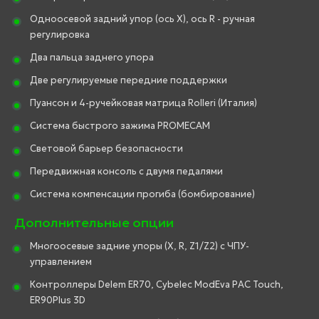
Одноосевой задний упор (ось X), ось R - ручная
регулировка
Два пальца заднего упора
Две регулируемые передние поддержки
Пуансон и 4-ручейковая матрица Rolleri (Италия)
Система быстрого зажима PROMECAM
Световой барьер безопасности
Передвижная консоль с двумя педалями
Система компенсации прогиба (бомбирование)
Дополнительные опции
Многоосевые задние упоры (X, R, Z1/Z2) с ЧПУ-
управлением
Контроллеры Delem ER70, Cybelec ModEva PAC Touch,
ER90Plus 3D