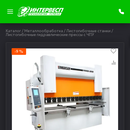
Каталог
/
Металлообработка
/
Листогибочные станки
/
Листогибочные гидравлические прессы с ЧПУ
-9 %