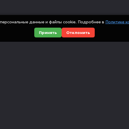
персональные данные и файлы cookie. Подробнее в
Политике к
Принять
Отклонить
Оборудование
Компания
Металлообработка
О компании
сийских
Деревообработка
Доставка и оп
ованием
ющие,
Мебельные станки
Новости
Инструмент
Вакансии
Автоматизация
Отзывы
Лизинг