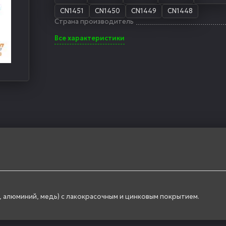
CN1451
CN1450
CN1449
CN1448
Страна производитель
Все характеристики
, алюминий, медь) с лакокрасочным и цинковым покрытием.