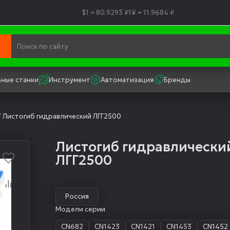
$1 = 80.9293 ₽
1¥ = 11.9684 ₽
ные станки
Инструмент
Автоматизация
Бренды
/
Листогиб гидравлический ЛГГ2500
Листогиб гидравлически
ЛГГ2500
Россия
Модели серии
CN682
CN1423
CN1421
CN1453
CN1452