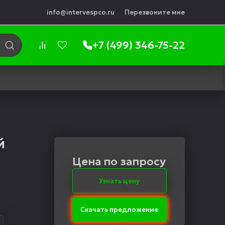
info@intervespco.ru
Перезвоните мне
+7 (499) 346-75-22
й
Цена по запросу
Узнать цену
Скачать предложение