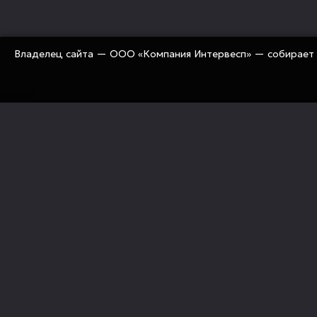
Владелец сайта — ООО «Компания Интервесп» — собирает 
«Компания Интервесп» занимается оснащением рос
предприятий современным промышленным оборуд
«под ключ» (технологии, оборудование, комплекту
механизация, сервис)
Политика конфиденциальности
Правовые документы