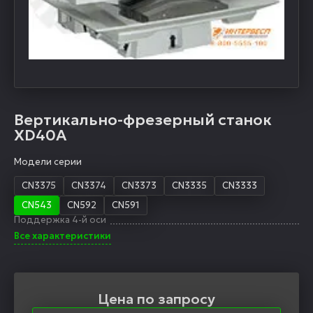
Вертикально-фрезерный станок
XD40A
Модели серии
CN3375
CN3374
CN3373
CN3335
CN3333
CN543
CN592
CN591
Поддержка 4-й оси
Все характеристики
Цена по запросу