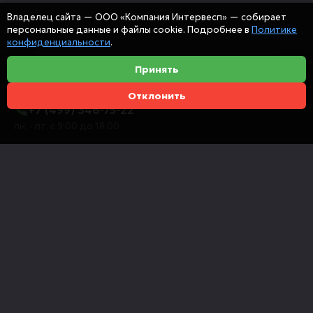
Владелец сайта — ООО «Компания Интервесп» — собирает
персональные данные и файлы cookie. Подробнее в
Политике
конфиденциальности
.
Принять
Отклонить
+7 (499) 346-75-22
пн. - пт. с 9:00 до 18:00
info@intervespco.ru
111141 Москва, ул. Плеханова, 7, этаж 6
Представительства в других городах
© 2026 ООО "Компания Интервесп"