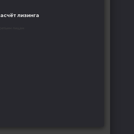
расчёт лизинга
ретьим лицам