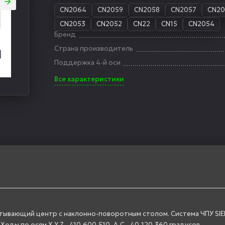
CN2064
CN2059
CN2058
CN2057
CN20
CN2053
CN2052
CN22
CN15
CN2054
Бренд
Страна производитель
Поддержка 4-й оси
Все характеристики
тывающий центр с наклонно-поворотным столом. Система ЧПУ SIE
ды по осям X,Y,Z - 410,600,510, А,С - 40-120,360 градусов.