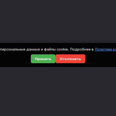
персональные данные и файлы cookie. Подробнее в
Политике к
Принять
Отклонить
Оборудование
Компания
Металлообработка
О компании
сийских
Деревообработка
Доставка и оп
ованием
ющие,
Мебельные станки
Новости