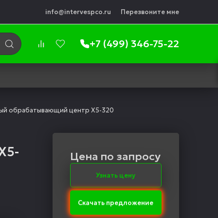
info@intervespco.ru
Перезвоните мне
+7 (499) 346-75-22
ый обрабатывающий центр X5-320
X5-
Цена по запросу
Узнать цену
Скачать предложение