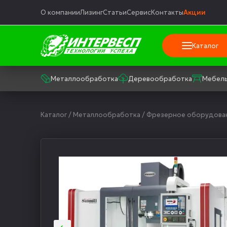
О компании
Лизинг
Статьи
Сервис
Контакты
Акции
Каталог
Металлообработка
Деревообработка
Мебель
Каталог
/
Металлообработка
/
Фрезерное оборудова