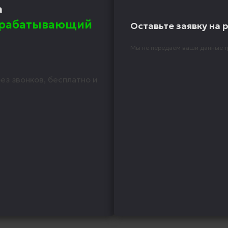
а
брабатывающий
Оставьте заявку на 
Мы не передаём ваши данные т
ез звонков, бесплатно и