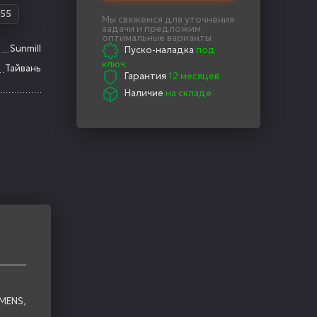
55
Мы свяжемся для уточнения
задачи и предложим
оптимальные варианты
Sunmill
Пуско-наладка
под
ключ
Тайвань
Гарантия
12 месяцев
Наличие
на складе
MENS,