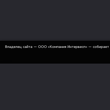
Владелец сайта — ООО «Компания Интервесп» — собирает 
«Компания Интервесп» занимается оснащением рос
предприятий современным промышленным оборуд
«под ключ» (технологии, оборудование, комплекту