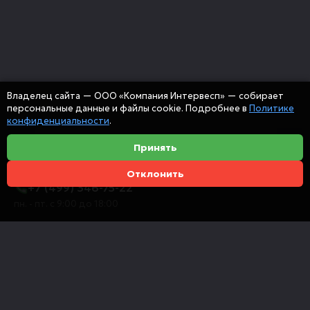
Владелец сайта — ООО «Компания Интервесп» — собирает
персональные данные и файлы cookie. Подробнее в
Политике
конфиденциальности
.
Принять
Отклонить
+7 (499) 346-75-22
пн. - пт. с 9:00 до 18:00
info@intervespco.ru
111141 Москва, ул. Плеханова, 7, этаж 6
Представительства в других городах