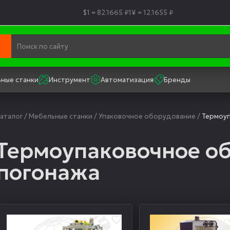
$1 = 82.1665 ₽
1¥ = 12.1655 ₽
ные станки
Инструмент
Автоматизация
Бренды
аталог
/
Мебельные станки
/
Упаковочное оборудование
/
Термоуп
Термоупаковочное о
погонажа