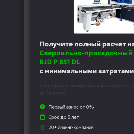
Получите полный расчет н
Сверлильно-присадочный 
BJD P 851 DL
с минимальными затратами
Рассчитаем лизинг под ваш бизнес — б
за 1 минуту
Первый взнос от 0%
Срок до 5 лет
20+ лизинг-компаний