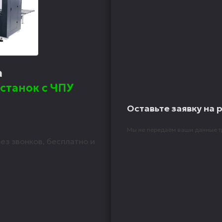
а
станок с ЧПУ
Оставьте заявку на 
Мы не передаём ваши данные т
ез звонков, бесплатно и