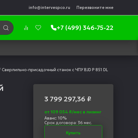
info@intervespco.ru
Перезвоните мне
+7 (499) 346-75-22
/
Сверлильно-присадочный станок с ЧПУ BJD P 851 DL
й
3 799 297,36
₽
от 109 054 ₽/мес в лизинг
Аванс: 10%
Срок договора: 36 мес.
Купить