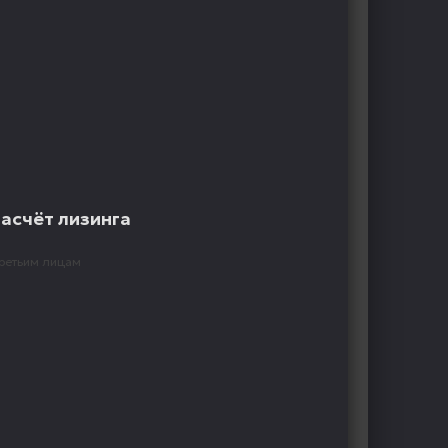
расчёт лизинга
ретьим лицам