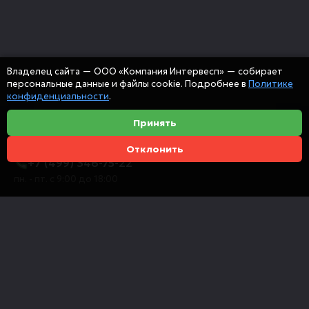
Владелец сайта — ООО «Компания Интервесп» — собирает
персональные данные и файлы cookie. Подробнее в
Политике
конфиденциальности
.
Принять
Отклонить
+7 (499) 346-75-22
пн. - пт. с 9:00 до 18:00
info@intervespco.ru
111141 Москва, ул. Плеханова, 7, этаж 6
Представительства в других городах
© 2026 ООО "Компания Интервесп"