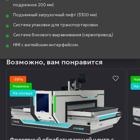
подрезное 200 мм)
Подъемный загрузочный лифт (3300 мм)
Система упаковки для транспортировки
Система бокового выравнивания (сервопривод)
HMI с английским интерфейсом.
Возможно, вам понравится
-56%
Но
Новинка
На
На складе
Фрезерный обрабатывающий центр с