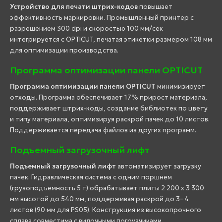
Устройство для печати штрих-кодов
повышает
эффективность маркировки. Промышленный принтер с
разрешением 300 dpi и скоростью 100 мм/сек
интегрируется с OPTICUT, печатая этикетки размером 108 мм
для оптимизации производства.
Программа оптимизации панели OPTICUT
Программа оптимизации панели OPTICUT
минимизирует
отходы. Программа обеспечивает 17% прирост материала,
поддерживает штрих-коды, создание библиотек по цвету
и типу материала, оптимизируя раскрой пачек до 10 листов.
Поддерживается передача файлов из других программ.
Подъемный загрузочный лифт
Подъемный загрузочный лифт
автоматизирует загрузку
пачек. Гидравлическая система с одним поршнем
(грузоподъемность 5 т) обрабатывает плиты 2 200 x 3 300
мм высотой до 540 мм, поддерживая раскрой до 3–4
листов (90 мм для PS05). Конструкция из высокопрочного
сплава совместима с вилочными погрузчиками.