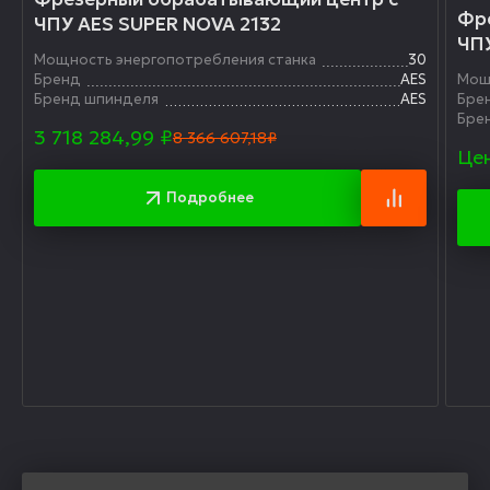
Фр
ЧПУ AES SUPER NOVA 2132
ЧПУ
Мощность энергопотребления станка
30
Бренд
AES
Мощ
Бренд шпинделя
AES
Бре
Бре
3 718 284,99
₽
8 366 607,18₽
Цен
Подробнее