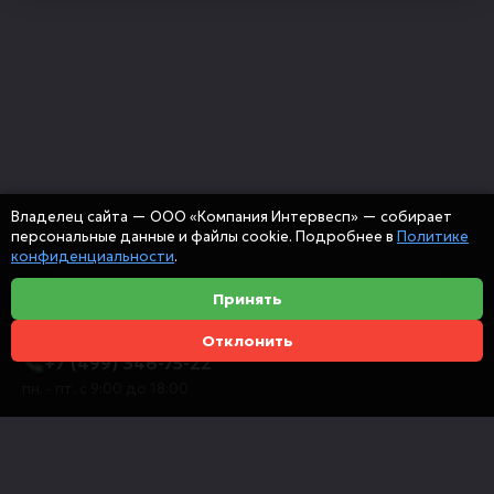
Владелец сайта — ООО «Компания Интервесп» — собирает
персональные данные и файлы cookie. Подробнее в
Политике
конфиденциальности
.
Принять
Отклонить
+7 (499) 346-75-22
пн. - пт. с 9:00 до 18:00
info@intervespco.ru
111141 Москва, ул. Плеханова, 7, этаж 6