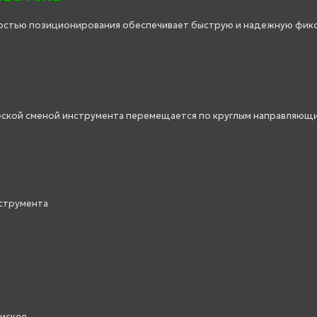
остью позиционирования обеспечивает быструю и надежную фик
еской сменой инструмента перемещается по круглым направляющи
нструмента
дисков