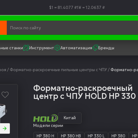
$1 = 81.4077 ₽
1¥ = 12.0637 ₽
ные станки
Инструмент
Автоматизация
Бренды
роя
/
Форматно-раскроечные пильные центры с ЧПУ
/
Форматно-ра
Форматно-раскроечный
центр с ЧПУ HOLD HP 330
Китай
Модели серии
HP 380 H
HP 380 HB
HP 330 L
HP 380
HP