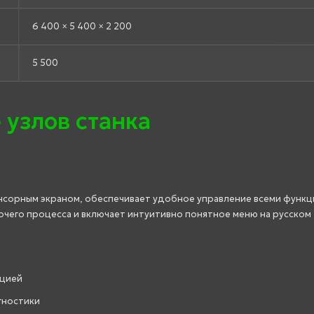
6 400 × 5 400 × 2 200
5 500
 узлов станка
нсорным экраном, обеспечивает удобное управление всеми функц
чего процесса и включает интуитивно понятное меню на русском
ацией
гностики