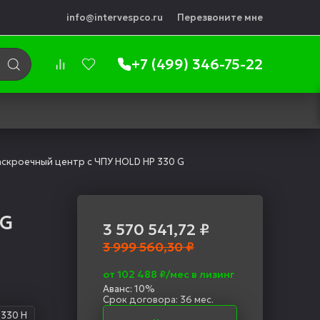
info@intervespco.ru
Перезвоните мне
+7 (499) 346-75-22
скроечный центр с ЧПУ HOLD HP 330 G
 G
3 570 541,72
₽
3 999 560,30 ₽
от 102 488 ₽/мес в лизинг
Аванс: 10%
Срок договора: 36 мес.
 330 H