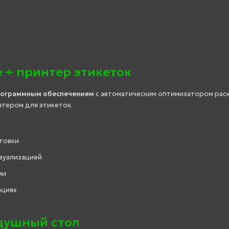
 + принтер этикеток
рограммным обеспечением
с автоматическим оптимизатором раск
нтером для этикеток.
товки
зуализацией
ми
ациях
душный стол