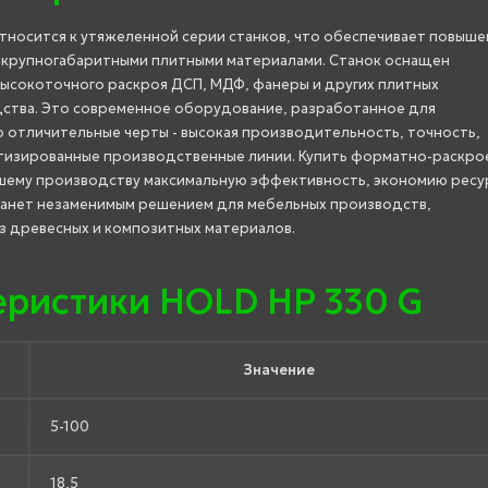
тносится к утяжеленной серии станков, что обеспечивает повыш
с крупногабаритными плитными материалами. Станок оснащен
высокоточного раскроя ДСП, МДФ, фанеры и других плитных
ства. Это современное оборудование, разработанное для
о отличительные черты - высокая производительность, точность,
атизированные производственные линии. Купить форматно-раскро
вашему производству максимальную эффективность, экономию ресу
станет незаменимым решением для мебельных производств,
з древесных и композитных материалов.
еристики HOLD HP 330 G
Значение
5-100
18,5