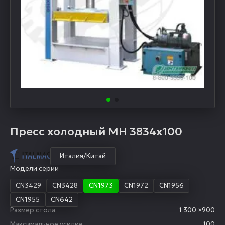
Пресс холодный MH 3834х100
Италия/Китай
Модели серии
CN3429
CN3428
CN1973
CN1972
CN1956
CN1955
CN642
Размер стола
1 300 ×900
Максимальное усилие
100