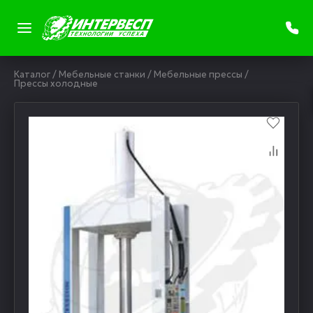
Каталог
/
Мебельные станки
/
Мебельные прессы
/
Прессы холодные