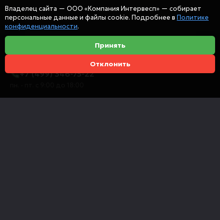
Владелец сайта — ООО «Компания Интервесп» — собирает
персональные данные и файлы cookie. Подробнее в
Политике
конфиденциальности
.
Принять
Отклонить
+7 (499) 346-75-22
пн. - пт. с 9:00 до 18:00
info@intervespco.ru
111141 Москва, ул. Плеханова, 7, этаж 6
Представительства в других городах
© 2026 ООО "Компания Интервесп"