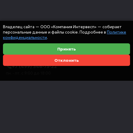
Владелец сайта — ООО «Компания Интервесп» — собирает
персональные данные и файлы cookie. Подробнее в
Политике
конфиденциальности
.
Принять
Отклонить
+7 (499) 346-75-22
пн. - пт. с 9:00 до 18:00
info@intervespco.ru
111141 Москва, ул. Плеханова, 7, этаж 6
Представительства в других городах
© 2026 ООО "Компания Интервесп"