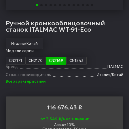
Ручной кромкооблицовочный
станок ITALMAC WT-91-Eco
Италия/Китай
Модели серии
CN2171
CN2170
CN2169
CN1543
Бренд
ITALMAC
Страна производитель
Италия/Китай
Все характеристики
116 676,43
₽
от 3 349 ₽/мес в лизинг
Аванс: 10%