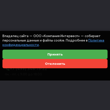
Владелец сайта — ООО «Компания Интервесп» — собирает
персональные данные и файлы cookie. Подробнее в
Политике
конфиденциальности
.
Принять
Отклонить
+7 (499) 346-75-22
пн. - пт. с 9:00 до 18:00
info@intervespco.ru
111141 Москва, ул. Плеханова, 7, этаж 6
Представительства в других городах