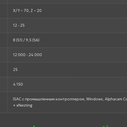
X/Y – 70, Z – 20
12 - 25
8 (S1) / 9,5 (S6)
12 000 - 24 000
25
4 150
ISAC с промышленным контроллером, Windows, Alphacam C
+ xNesting