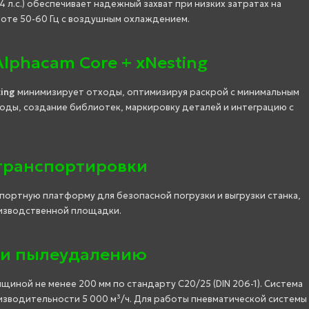
5,4 л.с.) обеспечивает надежный захват при низких затратах на
тоте 50-60 Гц с воздушным охлаждением.
phacam Core + xNesting
ing
минимизирует отходы, оптимизируя раскрой с минимальным
ды, создание библиотек, маркировку деталей и интеграцию с
 транспортировки
ортную платформу для безопасной погрузки и выгрузки станка,
изводственной площадки.
 и пылеудалению
иной не менее 200 мм по стандарту C20/25 (DIN 206-1). Система
изводительности 5 000 м³/ч. Для работы пневматической системы