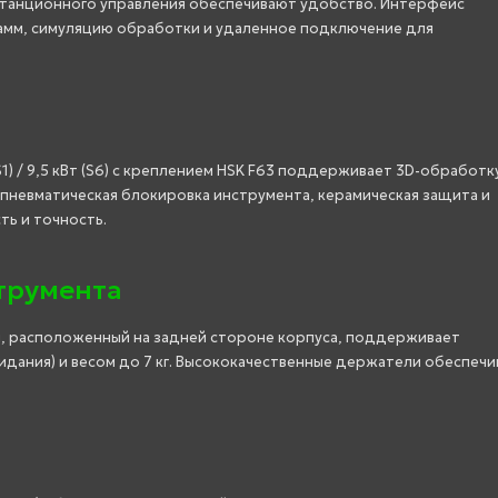
дистанционного управления обеспечивают удобство. Интерфейс
амм, симуляцию обработки и удаленное подключение для
1) / 9,5 кВт (S6) с креплением HSK F63 поддерживает 3D-обработку
 пневматическая блокировка инструмента, керамическая защита и
ь и точность.
трумента
й, расположенный на задней стороне корпуса, поддерживает
дания) и весом до 7 кг. Высококачественные держатели обеспеч