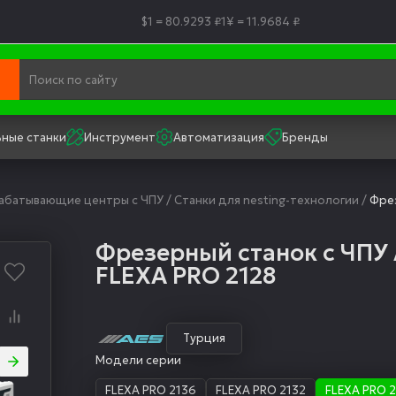
$1 = 80.9293 ₽
1¥ = 11.9684 ₽
ные станки
Инструмент
Автоматизация
Бренды
рабатывающие центры с ЧПУ
/
Станки для nesting-технологии
/
Фрез
Фрезерный станок с ЧПУ
FLEXA PRO 2128
Турция
Модели серии
FLEXA PRO 2136
FLEXA PRO 2132
FLEXA PRO 