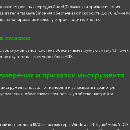
ованием реечных передач Gudel (Германия) и призматических
вигатели Yaskawa (Япония) обеспечивают скорости до 70 м/мин п
е позиционирование и высокую производительность.
а смазки
рок службы узлов. Система обеспечивает ручную смазку 13 точек,
ение осуществляется через блок ЧПУ.
змерения и привязки инструмента
 инструмента
позволяет измерять и записывать параметры
 управления, обеспечивая точность и удобство настройки.
я
ый контроллер ISAC и компьютер с Windows. 21,5-дюймовый LCD-