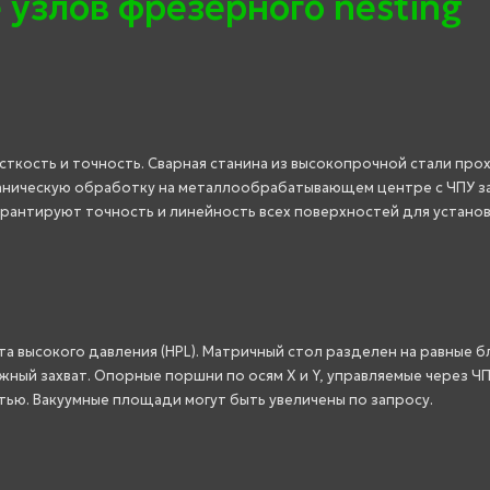
 узлов фрезерного nesting
ткость и точность. Сварная станина из высокопрочной стали про
аническую обработку на металлообрабатывающем центре с ЧПУ з
арантируют точность и линейность всех поверхностей для устано
а высокого давления (HPL). Матричный стол разделен на равные б
ный захват. Опорные поршни по осям X и Y, управляемые через ЧП
тью. Вакуумные площади могут быть увеличены по запросу.