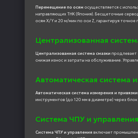
Перемещение по осям
осуществляется с использ
направляющих THK (Япония). Бесщеточные сервод
осям X/Y и 20 м/мин по оси Z, гарантируя точно
Централизованная систем
Централизованная система смазки
продлевает с
снижая износ и затраты на обслуживание. Управл
Автоматическая система и
Автоматическая система измерения и привязки
инструментов (до 120 мм в диаметре) через блок
Система ЧПУ и управлени
Система ЧПУ и управления
включает промышленн