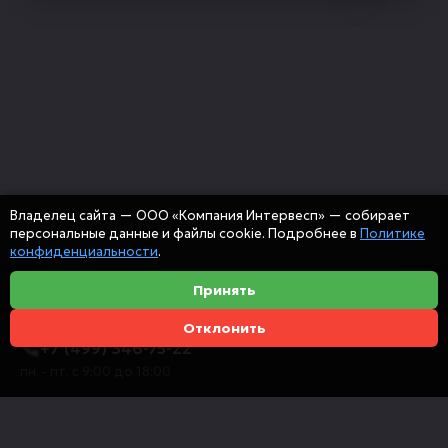
Владелец сайта — ООО «Компания Интервесп» — собирает
персональные данные и файлы cookie. Подробнее в
Политике
конфиденциальности
.
Принять
Отклонить
+7 (499) 346-75-22
пн. - пт. с 9:00 до 18:00
info@intervespco.ru
111141 Москва, ул. Плеханова, 7, этаж 6