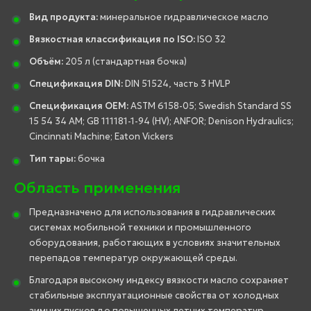
Вид продукта:
минеральное гидравлическое масло
Вязкостная классификация по ISO:
ISO 32
Объём:
205 л (стандартная бочка)
Спецификация DIN:
DIN 51524, часть 3 HVLP
Спецификация OEM:
ASTM 6158-05; Swedish Standard SS
15 54 34 AM; GB 111181-1-94 (HV); ANFOR; Denison Hydraulics;
Cincinnati Machine; Eaton Vickers
Тип тары:
бочка
Область применения
Предназначено для использования в гидравлических
системах мобильной техники и промышленного
оборудования, работающих в условиях значительных
перепадов температур окружающей среды.
Благодаря высокому индексу вязкости масло сохраняет
стабильные эксплуатационные свойства от холодных
зимних пусков до повышенных летних температур.