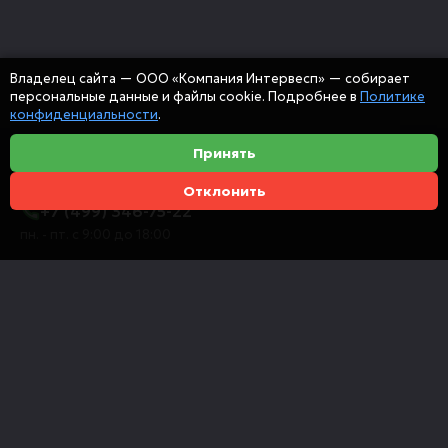
Владелец сайта — ООО «Компания Интервесп» — собирает
персональные данные и файлы cookie. Подробнее в
Политике
конфиденциальности
.
Принять
Отклонить
+7 (499) 346-75-22
пн. - пт. с 9:00 до 18:00
info@intervespco.ru
111141 Москва, ул. Плеханова, 7, этаж 6
Представительства в других городах
© 2026 ООО "Компания Интервесп"