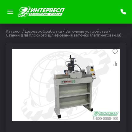
Каталог
/
Деревообработка
/
Заточные устройства
/
Станки для плоского шлифования заточки (лаппингования)