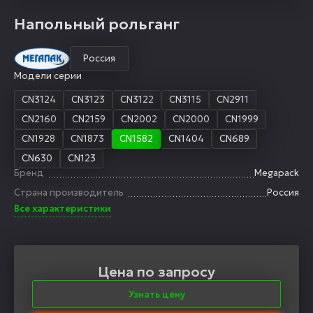
Напольный рольганг
Россия
Модели серии
CN3124
CN3123
CN3122
CN3115
CN2911
CN2160
CN2159
CN2002
CN2000
CN1999
CN1928
CN1873
CN1582
CN1404
CN689
CN630
CN123
Бренд
Megapack
Страна производитель
Россия
Все характеристики
Цена по запросу
Узнать цену