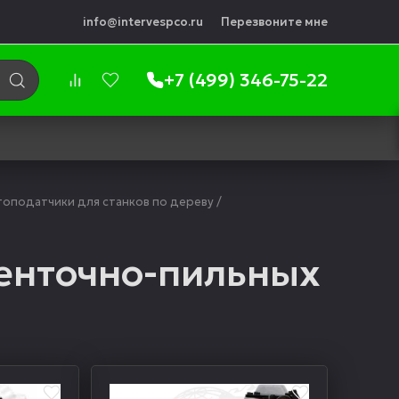
info@intervespco.ru
Перезвоните мне
+7 (499) 346-75-22
топодатчики для станков по дереву
/
енточно-пильных