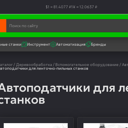
$1 = 81.4077 ₽
1¥ = 12.0637 ₽
ные станки
Инструмент
Автоматизация
Бренды
аталог
/
Деревообработка
/
Вспомогательное оборудование
/
Ав
втоподатчики для ленточно-пильных станков
Автоподатчики для л
станков