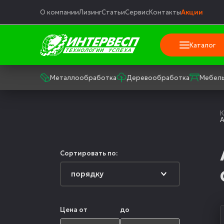
О компании
Лизинг
Статьи
Сервис
Контакты
Акции
Каталог
Металлообработка
Деревообработка
Мебель
К
А
Сортировать по:
Цена от
до