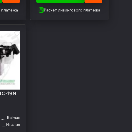
о платежа
Расчет лизингового платежа
MC-19N
Italmac
ь
Италия