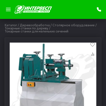
Каталог
/
Деревообработка
/
Столярное оборудование
/
Токарные станки по дереву
/
Токарные станки для маленьких сечений