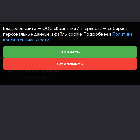
Владелец сайта — ООО «Компания Интервесп» — собирает
персональные данные и файлы cookie. Подробнее в
Политике
конфиденциальности
.
Принять
Отклонить
+7 (499) 346-75-22
пн. - пт. с 9:00 до 18:00
info@intervespco.ru
111141 Москва, ул. Плеханова, 7, этаж 6
Представительства в других городах
© 2026 ООО "Компания Интервесп"