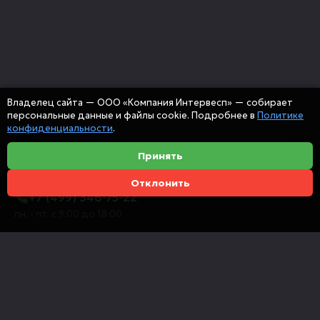
Владелец сайта — ООО «Компания Интервесп» — собирает
персональные данные и файлы cookie. Подробнее в
Политике
конфиденциальности
.
Принять
Отклонить
+7 (499) 346-75-22
пн. - пт. с 9:00 до 18:00
info@intervespco.ru
111141 Москва, ул. Плеханова, 7, этаж 6
Представительства в других городах