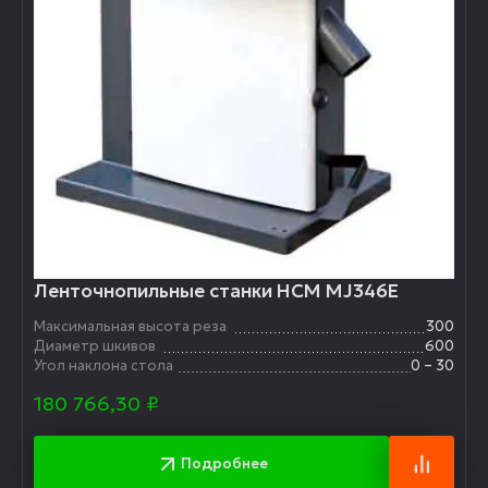
Ленточнопильные станки HCM MJ346E
Максимальная высота реза
300
Диаметр шкивов
600
Угол наклона стола
0 – 30
180 766,30
₽
Подробнее