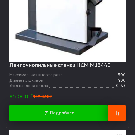
Ленточнопильные станки HCM MJ344E
Максимальная высота реза
300
Диаметр шкивов
400
Угол наклона стола
0-45
85 000
₽
129 360₽
Подробнее