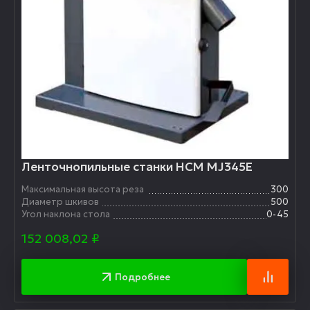
Ленточнопильные станки HCM MJ345E
Максимальная высота реза
300
Диаметр шкивов
500
Угол наклона стола
0-45
152 008,02
₽
Подробнее