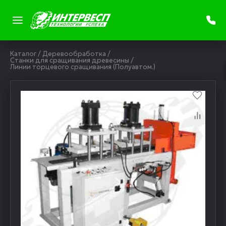
Каталог
/
Деревообработка
/
Станки для сращивания древесины
/
Линии торцевого сращивания (Полуавтом.)