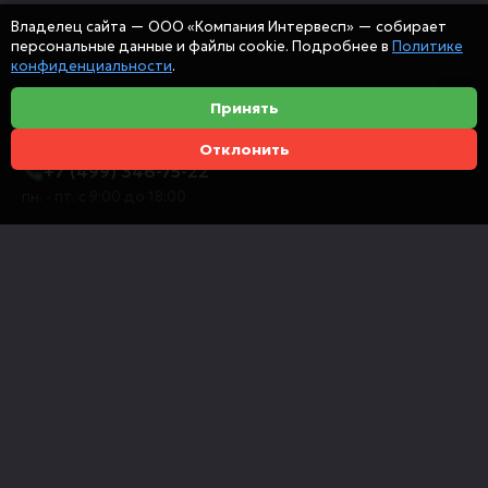
Владелец сайта — ООО «Компания Интервесп» — собирает
персональные данные и файлы cookie. Подробнее в
Политике
конфиденциальности
.
Принять
Отклонить
+7 (499) 346-75-22
пн. - пт. с 9:00 до 18:00
info@intervespco.ru
111141 Москва, ул. Плеханова, 7, этаж 6
Представительства в других городах
© 2026 ООО "Компания Интервесп"