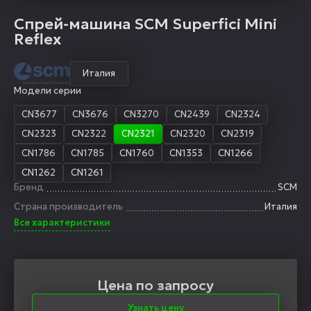
Спрей-машина SCM Superfici Mini
Reflex
Италия
Модели серии
CN3677
CN3676
CN3270
CN2439
CN2324
CN2323
CN2322
CN2321
CN2320
CN2319
CN1786
CN1785
CN1760
CN1353
CN1266
CN1262
CN1261
Бренд
SCM
Страна производитель
Италия
Все характеристики
Цена по запросу
Узнать цену