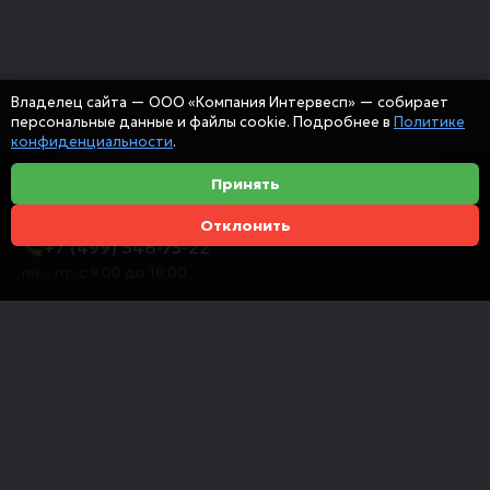
Владелец сайта — ООО «Компания Интервесп» — собирает
персональные данные и файлы cookie. Подробнее в
Политике
конфиденциальности
.
Принять
Отклонить
+7 (499) 346-75-22
пн. - пт. с 9:00 до 18:00
info@intervespco.ru
111141 Москва, ул. Плеханова, 7, этаж 6
Представительства в других городах
© 2026 ООО "Компания Интервесп"