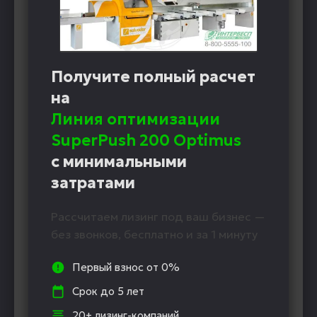
Получите полный расчет
на
Линия оптимизации
SuperPush 200 Optimus
с минимальными
затратами
Рассчитаем лизинг под ваш бизнес —
без звонков, бесплатно и за 1 минуту
Первый взнос от 0%
Срок до 5 лет
20+ лизинг-компаний