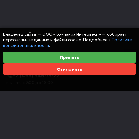
Владелец сайта — ООО «Компания Интервесп» — собирает
персональные данные и файлы cookie. Подробнее в
Политике
конфиденциальности
.
Принять
Отклонить
+7 (499) 346-75-22
пн. - пт. с 9:00 до 18:00
info@intervespco.ru
111141 Москва, ул. Плеханова, 7, этаж 6
Представительства в других городах
© 2026 ООО "Компания Интервесп"