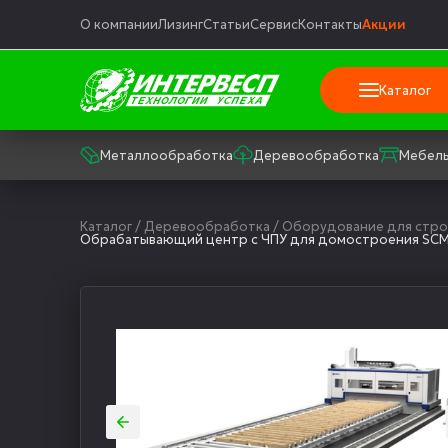
О компании
Лизинг
Статьи
Сервис
Контакты
Акции
Каталог
Металлообработка
Деревообработка
Мебель
Каталог
/
Деревообработка
/
Оборудование для стро
Обрабатывающий центр с ЧПУ для домостроения SCM 