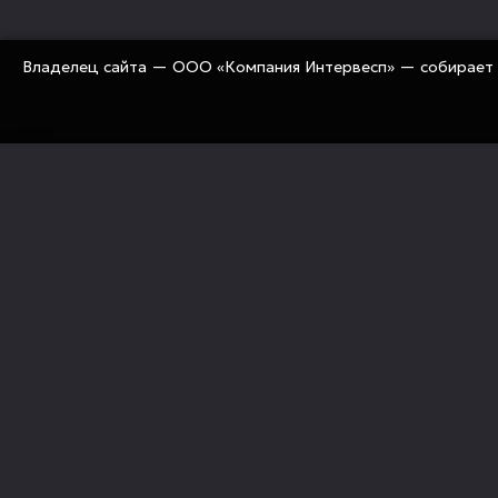
Владелец сайта — ООО «Компания Интервесп» — собирает 
«Компания Интервесп» занимается оснащением рос
предприятий современным промышленным оборуд
«под ключ» (технологии, оборудование, комплекту
механизация, сервис)
Политика конфиденциальности
Правовые документы