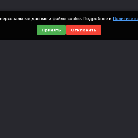
персональные данные и файлы cookie. Подробнее в
Политике к
Принять
Отклонить
Оборудование
Компания
Металлообработка
О компании
сийских
Деревообработка
Доставка и оп
ованием
ющие,
Мебельные станки
Новости
Инструмент
Вакансии
Автоматизация
Отзывы
Лизинг