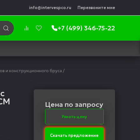
info@intervespco.ru
Перезвоните мне
+7 (499) 346-75-22
в и конструкционного бруса
/
с
SCM
Цена по запросу
Узнать цену
Скачать предложение