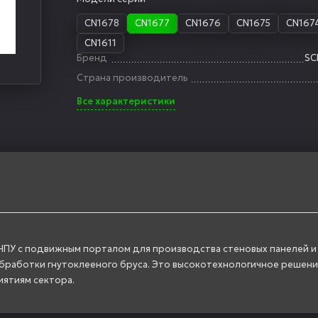
CN1678
CN1677
CN1676
CN1675
CN167
CN1611
Бренд
SC
Страна производитель
Все характеристики
 ЧПУ с подвижным порталом для производства стеновых панелей и
обработки гнутоклееного бруса. Это высокотехнологичное решени
ятиям сектора.