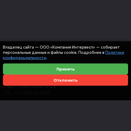
Владелец сайта — ООО «Компания Интервесп» — собирает
персональные данные и файлы cookie. Подробнее в
Политике
конфиденциальности
.
Принять
Отклонить
+7 (499) 346-75-22
пн. - пт. с 9:00 до 18:00
info@intervespco.ru
111141 Москва, ул. Плеханова, 7, этаж 6
Представительства в других городах