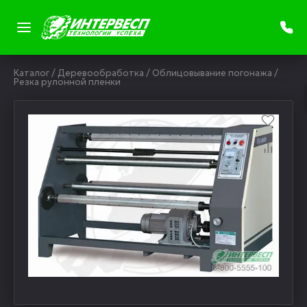
Каталог
/
Деревообработка
/
Облицовывание погонажа
/
Резка рулонной пленки