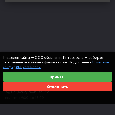
Владелец сайта — ООО «Компания Интервесп» — собирает
персональные данные и файлы cookie. Подробнее в
Политике
конфиденциальности
.
Принять
Отклонить
+7 (499) 346-75-22
пн. - пт. с 9:00 до 18:00
info@intervespco.ru