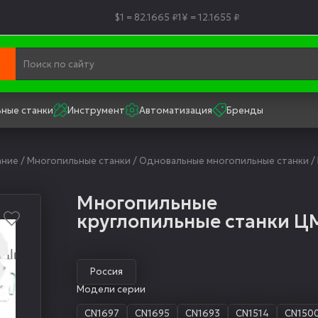
$1 = 82.1665 ₽
1¥ = 12.1655 ₽
ные станки
Инструмент
Автоматизация
Бренды
ание
/
Многопильные станки
/
Одновальные многопильные станки
/
Многопильные
круглопильные станки Ц
Россия
Модели серии
CN1697
CN1695
CN1693
CN1514
CN150