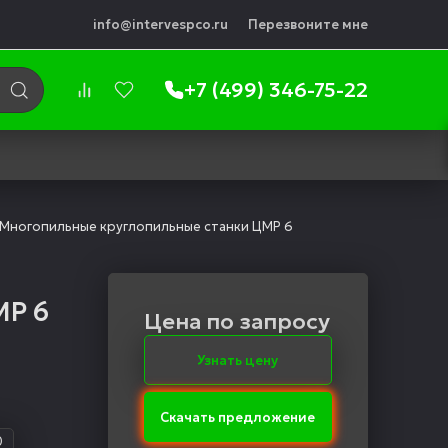
info@intervespco.ru
Перезвоните мне
+7 (499) 346-75-22
Многопильные круглопильные станки ЦМР 6
МР 6
Цена по запросу
Узнать цену
Скачать предложение
0