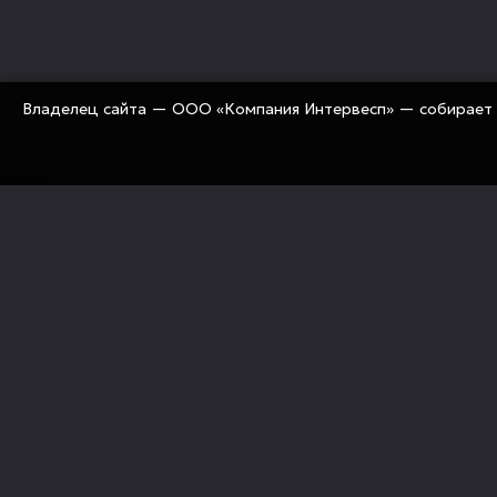
Владелец сайта — ООО «Компания Интервесп» — собирает 
«Компания Интервесп» занимается оснащением рос
предприятий современным промышленным оборуд
«под ключ» (технологии, оборудование, комплекту
механизация, сервис)
Политика конфиденциальности
Правовые документы