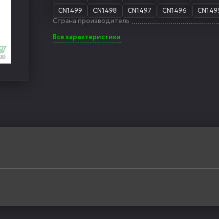
CN1499
CN1498
CN1497
CN1496
CN149
Страна производитель
Все характеристики