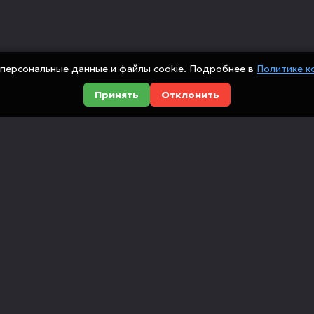
персональные данные и файлы cookie. Подробнее в
Политике к
Принять
Отклонить
Оборудование
Компания
Металлообработка
О компании
сийских
Деревообработка
Доставка и оп
ованием
ющие,
Мебельные станки
Новости
Инструмент
Вакансии
Автоматизация
Отзывы