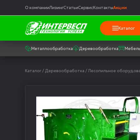
О компании
Лизинг
Статьи
Сервис
Контакты
Акции
Каталог
Металлообработка
Деревообработка
Мебель
Каталог
/
Деревообработка
/
Лесопильное оборудов