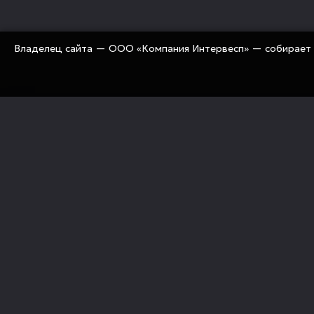
Владелец сайта — ООО «Компания Интервесп» — собирает 
«Компания Интервесп» занимается оснащением рос
предприятий современным промышленным оборуд
«под ключ» (технологии, оборудование, комплекту
механизация, сервис)
Политика конфиденциальности
Правовые документы