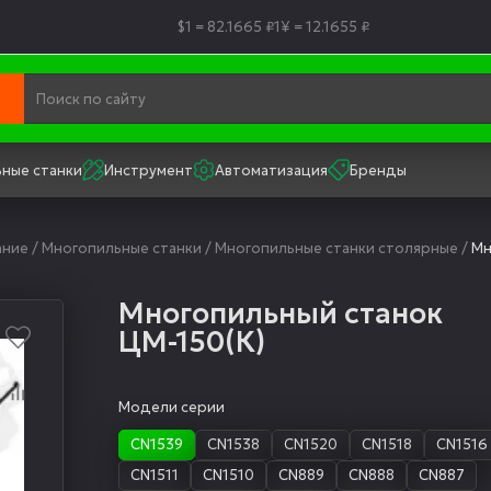
$1 = 82.1665 ₽
1¥ = 12.1655 ₽
ные станки
Инструмент
Автоматизация
Бренды
ание
/
Многопильные станки
/
Многопильные станки столярные
/
Мн
Многопильный станок
ЦМ-150(К)
Модели серии
CN1539
CN1538
CN1520
CN1518
CN1516
CN1511
CN1510
CN889
CN888
CN887