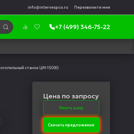
info@intervespco.ru
Перезвоните мне
+7 (499) 346-75-22
огопильный станок ЦМ-150(К)
Цена по запросу
Узнать цену
Скачать предложение