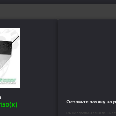
а
Оставьте заявку на 
150(К)
Мы не передаём ваши данные т