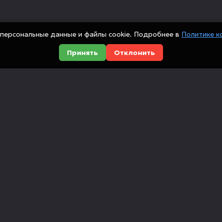
персональные данные и файлы cookie. Подробнее в
Политике к
Принять
Отклонить
Оборудование
Компания
Металлообработка
О компании
сийских
Деревообработка
Доставка и оп
ованием
ющие,
Мебельные станки
Новости
Инструмент
Вакансии
Автоматизация
Отзывы
Лизинг