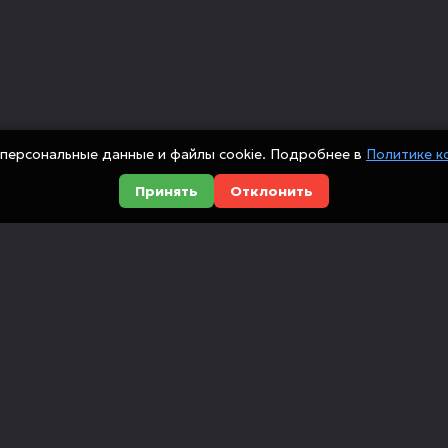
персональные данные и файлы cookie. Подробнее в
Политике к
Принять
Отклонить
Оборудование
Компания
Металлообработка
О компании
сийских
Деревообработка
Доставка и оп
ованием
ющие,
Мебельные станки
Новости
Инструмент
Вакансии