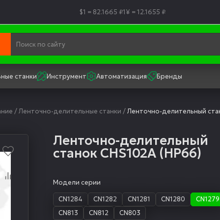
$1 = 82.1665 ₽
1¥ = 12.1655 ₽
ные станки
Инструмент
Автоматизация
Бренды
ание
/
Ленточно-делительные станки
/
Ленточно-делительный стан
Ленточно-делительный
станок CНS102А (НР66)
Модели серии
CN1284
CN1282
CN1281
CN1280
CN1279
CN813
CN812
CN803