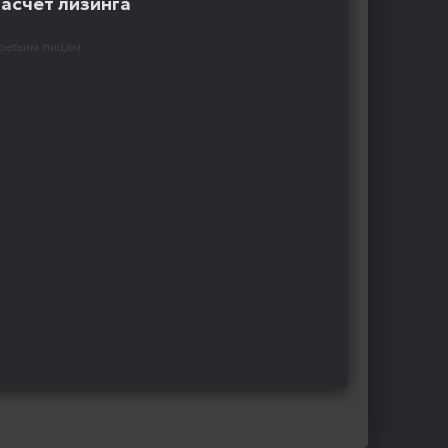
расчёт лизинга
ретьим лицам