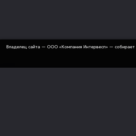
Владелец сайта — ООО «Компания Интервесп» — собирает 
«Компания Интервесп» занимается оснащением рос
предприятий современным промышленным оборуд
«под ключ» (технологии, оборудование, комплекту
механизация, сервис)