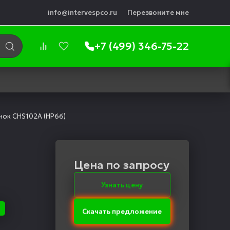
info@intervespco.ru
Перезвоните мне
+7 (499) 346-75-22
ок CНS102А (НР66)
Цена по запросу
Узнать цену
Скачать предложение