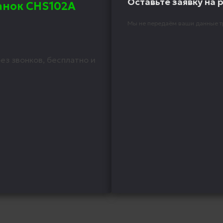
Оставьте заявку на 
анок CНS102А
Мы не передаём ваши данные т
ез звонков, бесплатно и