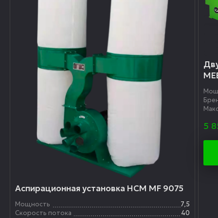
Дв
ME
Мощ
Бре
Макс
5 8
Аспирационная установка HCM MF 9075
Мощность
7,5
Скорость потока
40