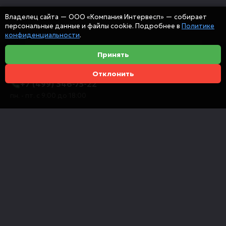
Владелец сайта — ООО «Компания Интервесп» — собирает
персональные данные и файлы cookie. Подробнее в
Политике
конфиденциальности
.
Принять
Отклонить
+7 (499) 346-75-22
пн. - пт. с 9:00 до 18:00
info@intervespco.ru
111141 Москва, ул. Плеханова, 7, этаж 6
Представительства в других городах
© 2026 ООО "Компания Интервесп"