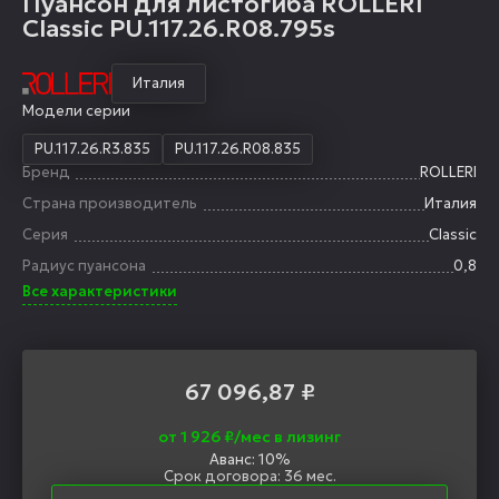
Пуансон для листогиба ROLLERI
Classic PU.117.26.R08.795s
Италия
Модели серии
PU.117.26.R3.835
PU.117.26.R08.835
Бренд
ROLLERI
Страна производитель
Италия
Серия
Classic
Радиус пуансона
0,8
Все характеристики
67 096,87
₽
от 1 926 ₽/мес в лизинг
Аванс: 10%
Срок договора: 36 мес.