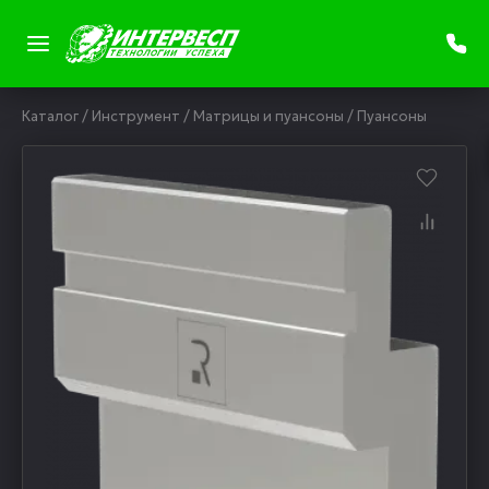
Каталог
/
Инструмент
/
Матрицы и пуансоны
/
Пуансоны