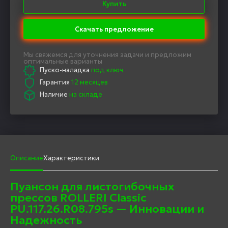
Купить
Скачать предложение
Мы свяжемся для уточнения задачи и предложим
оптимальные варианты
Пуско-наладка
под ключ
Гарантия
12 месяцев
Наличие
на складе
Описание
Характеристики
Пуансон для листогибочных
прессов ROLLERI Classic
PU.117.26.R08.795s — Инновации и
Надежность