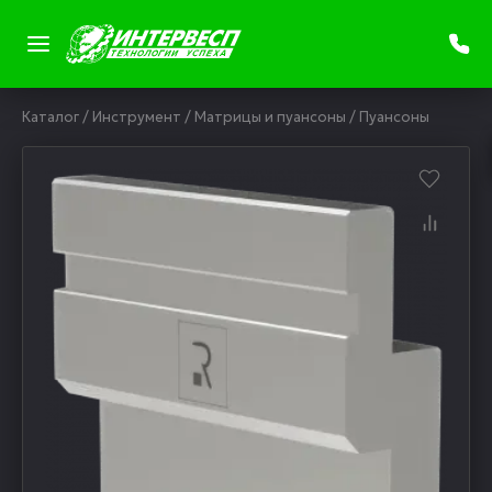
Каталог
/
Инструмент
/
Матрицы и пуансоны
/
Пуансоны