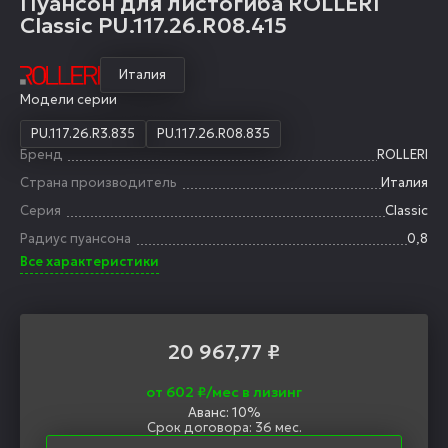
Пуансон для листогиба ROLLERI
Classic PU.117.26.R08.415
Италия
Модели серии
PU.117.26.R3.835
PU.117.26.R08.835
Бренд
ROLLERI
Страна производитель
Италия
Серия
Classic
Радиус пуансона
0,8
Все характеристики
20 967,77
₽
от 602 ₽/мес в лизинг
Аванс: 10%
Срок договора: 36 мес.