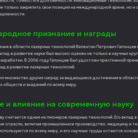
ности, точности и долговечности. Инновационные технологии, ко
не только закрепить свои позиции на международной арене, но и
ышленности.
родное признание и награды
ения в области лазерных технологий Валентин Петрович Гапонце
вклад в развитие науки был высоко оценен не только в научных кр
разработки. В 2006 году Гапонцев был удостоен престижной пре
ад в развитие лазерных технологий.
ил множество других наград за выдающиеся достижения в области 
х обществ и академий по всему миру.
е и влияние на современную науку
аву считается одним из пионеров лазерных технологий. Его вклад
гие отрасли, включая промышленное производство, медицину и те
используются по всему миру, и его научные труды остаются основ