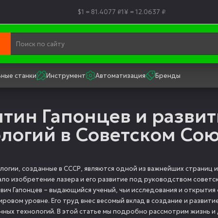
$1 = 81.4077 ₽
1¥ = 12.0637 ₽
ные станки
Инструмент
Автоматизация
Бренды
тин Гапонцев и разви
логий в Советском Со
логии, созданные в СССР, являются одной из важнейших страниц и
ало изобретение лазера и его развитие под руководством советск
вич Гапонцев – выдающийся ученый, чьи исследования и открытия о
мировом уровне. Его труд внес весомый вклад в создание и развит
нных технологий. В этой статье мы подробно рассмотрим жизнь и 