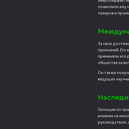
энергоэффектив
позволили ему 
лазеров в пром
Междуна
За свои достиж
признаний. Его 
применяли его 
общества за вкл
Он также получ
ведущих научны
Наследи
Гапонцев по пр
влияние на мно
руководством, 