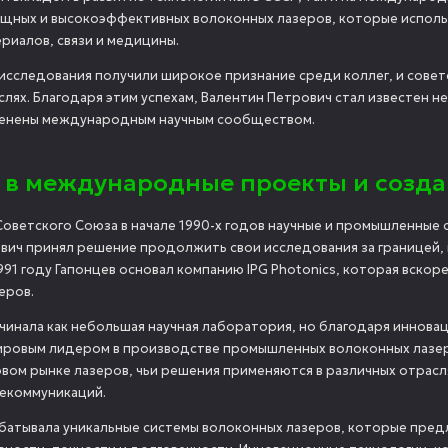
щных и высокоэффективных волоконных лазеров, которые использ
риалов, связи и медицины.
о исследования получили широкое признание среди коллег, и совет
лях. Благодаря этим успехам, Валентин Петрович стал известен не
ценены международным научным сообществом.
 в международные проекты и создан
Советского Союза в начале 1990-х годов научные и промышленные 
вич принял решение продолжить свои исследования за границей, г
991 году Гапонцев основал компанию IPG Photonics, которая вско
еров.
ачинала как небольшая научная лаборатория, но благодаря иннова
ировым лидером в производстве промышленных волоконных лазеров
овом рынке лазеров, чьи решения применяются в различных отра
екоммуникаций.
батывала уникальные системы волоконных лазеров, которые пред