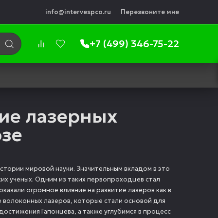
info@intervespco.ru
Перезвоните мне
+7 (499) 346-75-22
тие лазерных
юзе
стории мировой науки. Значительным вкладом в это
их ученых. Одним из таких первопроходцев стал
казали огромное влияние на развитие лазеров как в
ие волоконных лазеров, которые стали основой для
достижения Гапонцева, а также углубимся в процесс