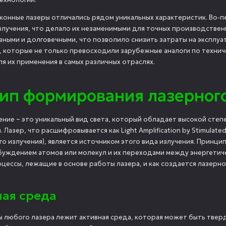
конные лазеры отличались рядом уникальных характеристик. Во-п
злучения, что делало их незаменимыми для точных производствен
ными и долговечными, что позволило снизить затраты на эксплуат
, которые не только превосходили зарубежные аналоги по технич
я их применения в самых различных отраслях.
ип формирования лазерного
ение – это уникальный вид света, который обладает высокой сте
. Лазер, что расшифровывается как
Light Amplification by Stimulate
 излучения), является источником этого вида излучения. Принцип
збуждением атомов или молекул и их переходами между энергетич
цессы, лежащие в основе работы лазера, и как создается лазерно
ная среда
ы любого лазера лежит активная среда, которая может быть твер