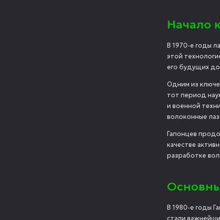
Начало 
В 1970-е годы 
этой технологие
его будущих до
Одним из ключе
тот период нау
и военной техн
волоконные лаз
Гапонцев продо
качестве актив
разработке вол
Основны
В 1980-е годы Г
стали важнейши