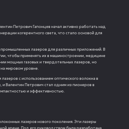
лентин Петрович Гапонцев начал активно работать над
енерации когерентного света, что стало основой для
ке промышленных лазеров для различных приложений. В
гии, чтобы применять их в машиностроении, медицине
ании мощных газовых и твердотельных лазеров, но
 на мировом уровне.
лазеров с использованием оптического волокна в
, и Валентин Петрович стал одним из пионеров в
омпактностью и эффективностью.
волоконных лазеров нового поколения. Эти лазеры
дной арене. Под его руководством была разработана