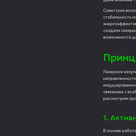
Советские воло
стабильность и
энергоэффектив
создали лазеры
возможности дл
Принц
Лазерное излуч
направленности
индуцированного
связанных с во
рассмотрим про
1. Актив
В основе работ