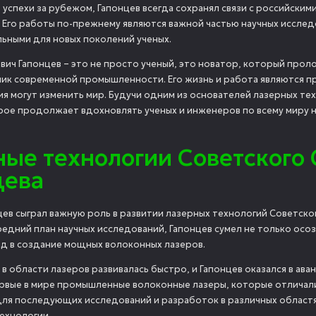
 успехи за рубежом, Гапонцев всегда сохранял связи с российски
. Его работы по-прежнему являются важной частью научных исслед
льными для новых поколений ученых.
вич Гапонцев – это не просто ученый, это новатор, который прол
ик современной промышленности. Его жизнь и работа являются пр
ия могут изменить мир. Будучи одним из основателей лазерных те
рое продолжает вдохновлять ученых и инженеров по всему миру н
ые технологии Советского 
цева
ев сыграл важную роль в развитии лазерных технологий Советског
едний план научных исследований, Гапонцев сумел не только осоз
ад в создание мощных волоконных лазеров.
 в области лазеров развивалась быстро, и Гапонцев оказался в ава
рвые в мире промышленные волоконные лазеры, которые отличал
для последующих исследований и разработок в различных областях
ехнологии.