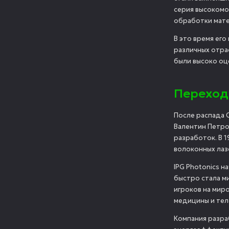
серия высокомо
обработки мате
В это время ег
различных отрас
были высоко о
Переход
После распада 
Валентин Петро
разработок. В 1
волоконных лаз
IPG Photonics н
быстро стала м
игроков на мир
медицины и тел
Компания разра