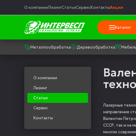
О компании
Лизинг
Статьи
Сервис
Контакты
Акции
Каталог
Металлообработка
Деревообработка
Мебель
Вален
О компании
техно
Лизинг
Статьи
Лазерные техно
Сервис
направление ст
Контакты
Валентин Петро
СССР, так и на 
многих совреме