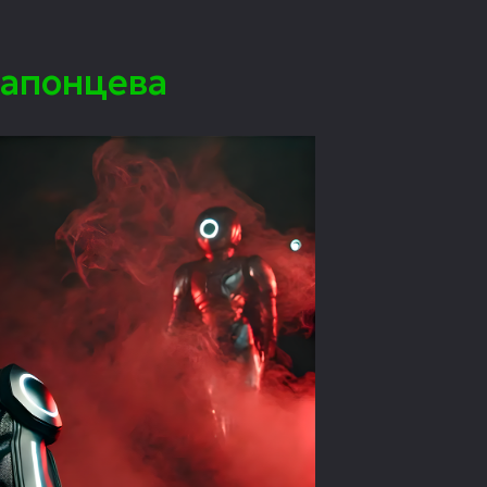
Гапонцева