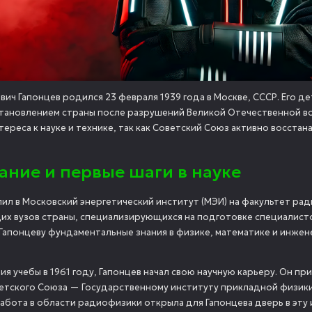
вич Гапонцев родился 23 февраля 1939 года в Москве, СССР. Его 
тановлением страны после разрушений Великой Отечественной вой
тереса к науке и технике, так как Советский Союз активно восстан
ание и первые шаги в науке
пил в Московский энергетический институт (МЭИ) на факультет ра
их вузов страны, специализирующихся на подготовке специалисто
Гапонцеву фундаментальные знания в физике, математике и инжене
ия учебы в 1961 году, Гапонцев начал свою научную карьеру. Он п
етского Союза — Государственному институту прикладной физики.
 работа в области радиофизики открыла для Гапонцева дверь в эту