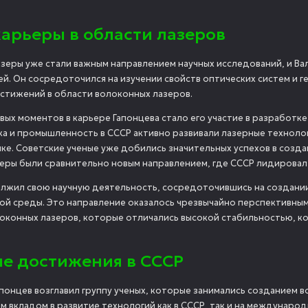
карьеры в области лазеров
лазеры уже стали важным направлением научных исследований, и Ва
й. Он сосредоточился на изучении свойств оптических систем и г
стижений в области волоконных лазеров.
вых моментов в карьере Гапонцева стало его участие в разработ
ка и промышленность в СССР активно развивали лазерные техноло
ике. Советские ученые уже добились значительных успехов в созд
еры были сравнительно новым направлением, где СССР лидировал
лжил свою научную деятельность, сосредоточившись на создании 
ной среды. Это направление оказалось чрезвычайно перспективным
оконных лазеров, которые отличались высокой стабильностью, к
е достижения в СССР
апонцев возглавил группу ученых, которые занимались созданием 
м вкладом в развитие технологий как в СССР, так и на междунаро