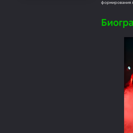
формирования л
Биогр