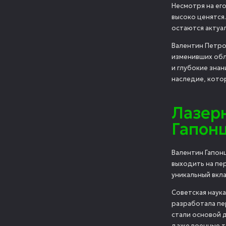
Несмотря на его
высоко ценятся
остаются актуа
Валентин Петро
изменивших обл
и глубокие знан
наследие, кото
Лазерн
Гапон
Валентин Гапонц
выходить на пер
уникальный вкл
Советская наука
разработала пе
стали основой 
даже военные т