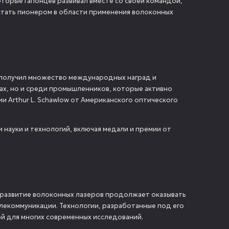
торые Гапонцев развивал вместе со своей командой,
 стать пионером в области применения волоконных
в получил множество международных наград и
угах, но и среди промышленников, которые активно
мии
Arthur L. Schawlow
от Американского оптического
науки и технологий, включая медали и премии от
 в развитие волоконных лазеров продолжает оказывать
лекоммуникации. Технологии, разработанные под его
ой для многих современных исследований.