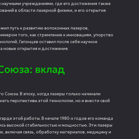
ми научными учреждениями, где его достижения также
ований в области лазерной физики, и его открытия
ожил путь к развитию волоконных лазеров,
имером того, как стремление к инновациям, упорство
хнологий, Гапонцев оставил после себя научное
а новые открытия и достижения.
Союза: вклад
о Союза. В эпоху, когда лазеры только начинали
нать перспективы этой технологии, но и внести свой
нгарде этой работы. В начале 1980-х годов его команда
ись высокой стабильностью и мощностью. Эти лазеры
, включая связь, обработку материалов, медицину и