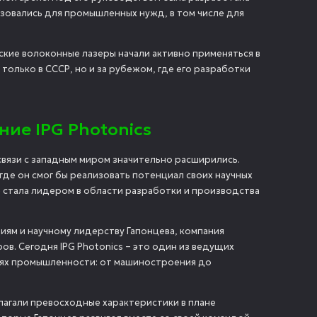
овались для промышленных нужд, в том числе для
ские волоконные лазеры начали активно применяться в
 только в СССР, но и за рубежом, где его разработки
ие IPG Photonics
связи с западным миром значительно расширились.
де он смог бы реализовать потенциал своих научных
ре стала лидером в области разработки и производства
циям и научному лидерству Гапонцева, компания
. Сегодня IPG Photonics – это один из ведущих
слях промышленности: от машиностроения до
лагали превосходные характеристики в плане