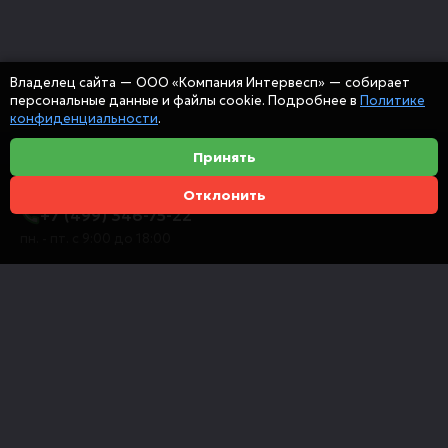
Владелец сайта — ООО «Компания Интервесп» — собирает
персональные данные и файлы cookie. Подробнее в
Политике
конфиденциальности
.
Принять
Отклонить
+7 (499) 346-75-22
пн. - пт. с 9:00 до 18:00
info@intervespco.ru
111141 Москва, ул. Плеханова, 7, этаж 6
Представительства в других городах
© 2026 ООО "Компания Интервесп"