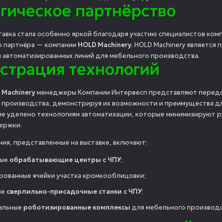
гическое партнёрство
ставка стала особенно яркой благодаря участию специалистов ком
о партнёра — компании
HOLD Machinery
. HOLD Machinery являетс
 автоматизированных линий для мебельного производства.
страция технологий
 Machinery
менеджеры Компании Интервесп представляют передо
 производства, демонстрируя их возможности и преимущества д
е уделено технологиям автоматизации, которые минимизируют р
ержки.
ия, представленные на выставке, включают:
ные
обрабатывающие центры с ЧПУ
;
рованные ячейки участка кромкооблицовки;
ые
сверлильно-присадочные станки с ЧПУ
;
альные
роботизированные комплексы
для мебельного производс