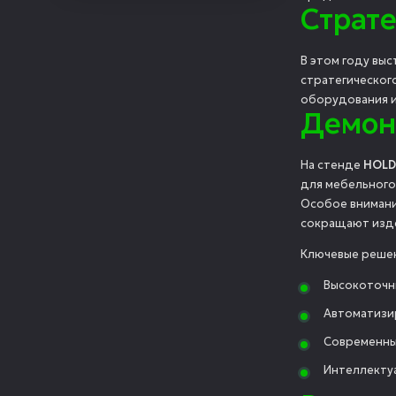
Страте
В этом году вы
стратегическог
оборудования и
Демон
На стенде
HOLD
для мебельного
Особое внимани
сокращают изд
Ключевые решен
Высокоточ
Автоматизи
Современн
Интеллекту