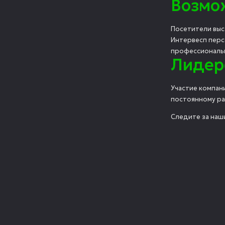
Возмо
Посетители выс
Интервесп перс
профессиональ
Лидер
Участие компан
постоянному ра
Следите за наш